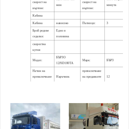
скорост на
скорост на
мин
минута
въртене:
въртене:
Кабина
Кабина
нависоко
Пътници:
3
Брой редове
Едно и
седалки:
половина
скоростна
кутия
БЪРЗО
Модел:
Марк:
БЪРЗ
12JSD180TA
Начин на
превключване
превключване
Наръчник
на предавките
12
на скоростите:
напред:
задна
Алуминиева сп
2
Материал:
предавка:
лав
Колела
номер:
10
спецификация:
12R22.5
Шаси
13T MAN
Допустимо
18000 кг (двуосо