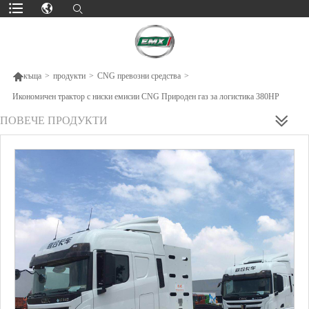

къща
>
продукти
>
CNG превозни средства
>
Икономичен трактор с ниски емисии CNG Природен газ за логистика 380HP
ПОВЕЧЕ ПРОДУКТИ