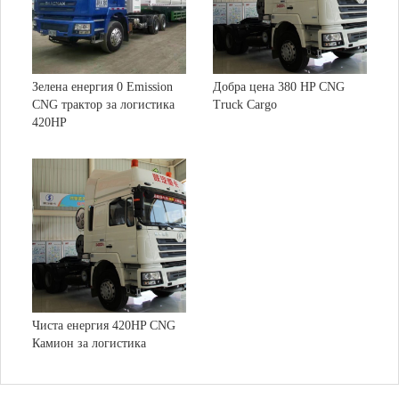
Задна ос:
редуктор на
натоварване
ва група)
скоростта
на задната ос:
Допустимо
натоварване
Съотношение
7000 кг
4.111
Зелена енергия 0 Emission
Добра цена 380 HP CNG
на предната
на скоростта:
CNG трактор за логистика
Truck Cargo
ос:
420HP
брой
10/12, 9/12
пружини:
Операция
Чиста енергия 420HP CNG
Камион за логистика