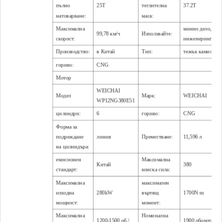
пълно
25T
теглителна
37.2T
натоварване:
маса:
Максимална
минно дело,
99,78 км/ч
Използвайте:
скорост:
инженеринг
Производство:
в Китай
Тип:
тежък камион
гориво:
CNG
Мотор
WEICHAI
Модел
Марк:
WEICHAI
WP12NG380E51
цилиндри:
6
гориво:
CNG
Форма за
подреждане
линия
Преместване:
11,596 л
на цилиндъра:
емисионен
Максимална
Китай
380
стандарт:
конска сила:
Максимална
максимален
изходна
280kW
въртящ
1700N·m
мощност:
момент:
Максимална
Номинална
1200-1500 об./
1900 оборота в