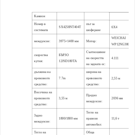
Камион
Номер в
път за
SX4258NT404T
6X4
системата
шофиране
WEICHAI
междуосие:
3975+1400 мм
Мотор:
WP12NG380E51
Съотношение
скоростна
БЪРЗО
на скоростта
4.111
кутия:
12JSD180TA
на задната ос:
дължина на
ширина на
превозното
7.7m
превозното
2,55 м
средство:
средство:
Височина на
Предно
превозното
3,55 м
2036 мм
междуосие:
средство:
Тегло на
Задно
1800/1800 мм
празния
11,6 т
междуосие:
автомобил:
Тегло на
Обща