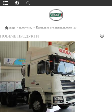

къща
>
продукти,
>
Камион за втечнен природен газ
ПОВЕЧЕ ПРОДУКТИ