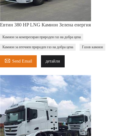
Евтин 380 HP LNG Камион Зелена енергия
Камион за компресиран природен газ на добра цена
Камион за втечнен природен газ на добра цена
Газов камион

Send Email
детайли