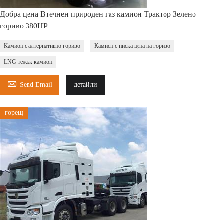
Добра цена Втечнен природен газ камион Трактор Зелено
гориво 380HP
Камион с алтернативно гориво
Камион с ниска цена на гориво
LNG тежък камион

Send Email
детайли
горещ