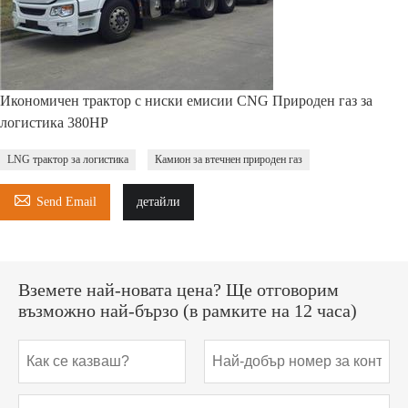
Икономичен трактор с ниски емисии CNG Природен газ за
логистика 380HP
LNG трактор за логистика
Камион за втечнен природен газ

Send Email
детайли
Вземете най-новата цена? Ще отговорим
възможно най-бързо (в рамките на 12 часа)