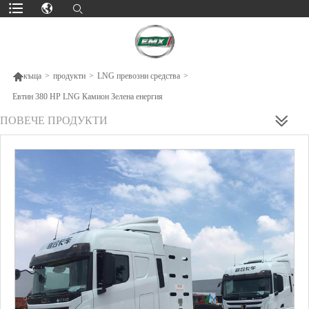

къща
>
продукти
>
LNG превозни средства
>
Евтин 380 HP LNG Камион Зелена енергия
ПОВЕЧЕ ПРОДУКТИ