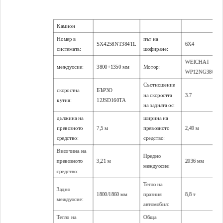
Камион
Номер в
път на
SX4258NT384TL
6X4
системата:
шофиране:
WEICHAI
междуосие:
3800+1350 мм
Мотор:
WP12NG380E50
Съотношение
скоростна
БЪРЗО
на скоростта
3.7
кутия:
12JSD160TA
на задната ос:
дължина на
ширина на
превозното
7,5 м
превозното
2,49 м
средство:
средство:
Височина на
Предно
превозното
3,21 м
2036 мм
междуосие:
средство:
Тегло на
Задно
1800/1860 мм
празния
8,8 т
междуосие:
автомобил:
Тегло на
Обща