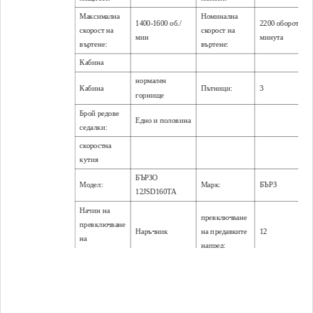
Максимална
Номинална
1400-1600 об./
2200 оборота в
скорост на
скорост на
мин
минута
въртене:
въртене:
Кабина
нормален
Кабина
Пътници:
3
горнище
Брой редове
Едно и половина
седалки:
скоростна
кутия
БЪРЗО
Модел:
Марк:
БЪРЗ
12JSD160TA
Начин на
превключване
превключване
Наръчник
на предавките
12
на
напред:
скоростите:
задна
2
предавка:
Колела