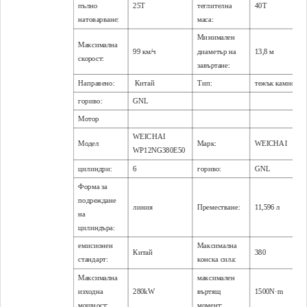
пълно
25T
теглителна
40T
натоварване:
маса:
Минимален
Максимална
99 км/ч
диаметър на
13,8 м
скорост:
завъртане:
Направено:
Китай
Тип:
тежък камион
гориво:
GNL
Мотор
WEICHAI
Модел
Марк:
WEICHAI
WP12NG380E50
цилиндри:
6
гориво:
GNL
Форма за
подреждане
линия
Преместване:
11,596 л
на
цилиндъра:
емисионен
Максимална
Китай
380
стандарт:
конска сила:
Максимална
максимален
изходна
280kW
въртящ
1500N·m
мощност:
момент: