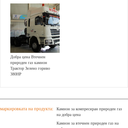
номер:
10
спецификация:
11.00R20 16PR
резервоар
Алуминиева
Материал
капацитет:
900 л
сплав
Шаси
Допустимо
Задна ос:
напълно плаващ
натоварване
18000 кг
на задната ос:
Добра цена Втечнен
Предни и задни
Съотношение
форма на
природен газ камион
3.7
многолистни
на скоростта:
суспензия:
Трактор Зелено гориво
ресори
380HP
Брой
9/12
пружини:
маркировката на продукта:
Камион за компресиран природен газ
на добра цена
Камион за втечнен природен газ на