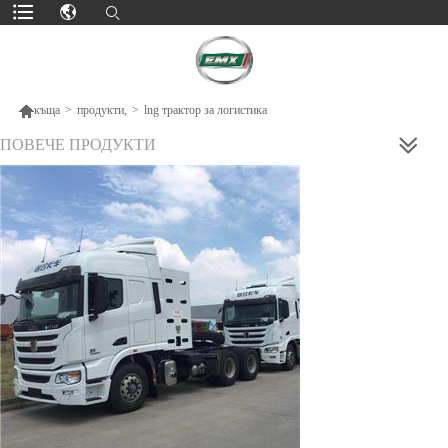

къща
>
продукти,
>
lng трактор за логистика
ПОВЕЧЕ ПРОДУКТИ