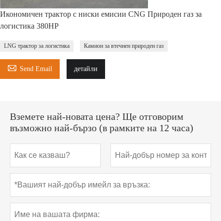
Икономичен трактор с ниски емисии CNG Природен газ за
логистика 380HP
LNG трактор за логистика
Камион за втечнен природен газ

Send Email
детайли
Вземете най-новата цена? Ще отговорим
възможно най-бързо (в рамките на 12 часа)